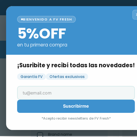
TODOS LOS PEDIDOS!
BIENVENIDO A FV FRESH
¿Qué estás buscand
5%OFF
en tu primera compra
¡Susribite y recibí todas las novedades!
Category
Garantía FV
Ofertas exclusivas
Suscribirme
Filtros
*Acepto recibir newsletters de FV Fresh*
Marca
Brand name