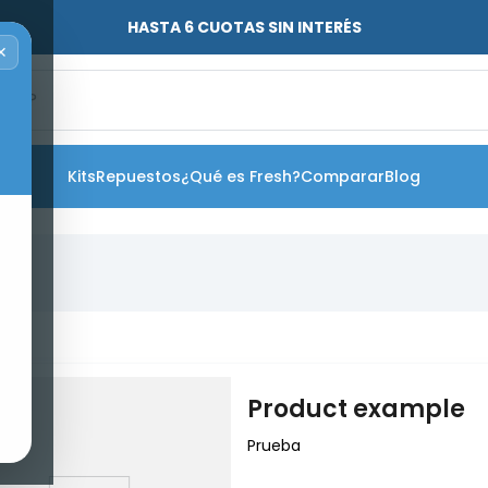
HASTA 6 CUOTAS SIN INTERÉS
✕
o?
Kits
Repuestos
¿Qué es Fresh?
Comparar
Blog
Product example
Prueba