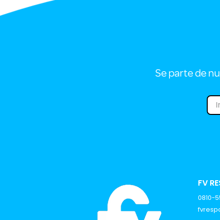
Se parte de nu
FV R
0810-
fvres