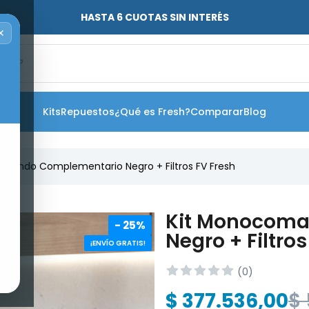
5 AÑOS DE GARANTÍA FV
✕
o?
Kits
Repuestos
¿Qué es Fresh?
Comparar
Blog
mando Complementario Negro + Filtros FV Fresh
Kit Monocoma
- 25%
Negro + Filtros
¡ENVÍO GRATIS!
(
0
)
$
377
.
536
,
00
$