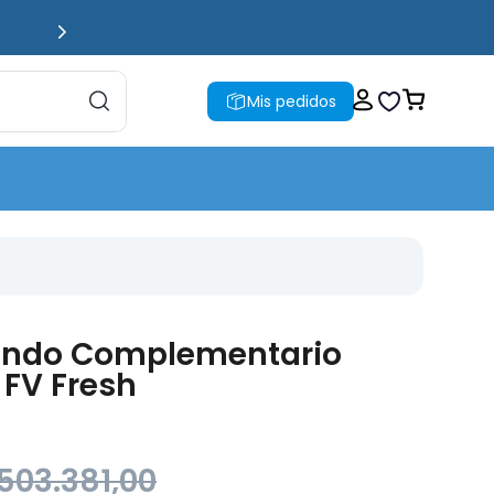
Mis pedidos
ndo Complementario
 FV Fresh
503
.
381
,
00