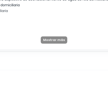
domiciliaria
iaria
itivo de acondicionamiento de agua de red domiciliaria
Mostrar más
E RED DOMICILIARIA PARA LA REDUCCIÓN DE CLORO
6 / RNPUD: 0830001