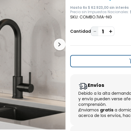
Hasta
6
x
$
62
.
923
,
00
sin interés
Precio sin Impuestos Nacionales
:
SKU
:
COMBO.1VIA-NG
－
＋
Cantidad
Envíos
Debido a la alta demanda
y envío pueden verse af
comprensión.
¡Enviamos
gratis
a domici
acerca de los envíos, hac