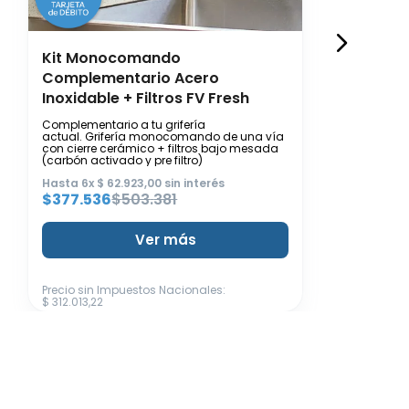
Kit Monocomando
Complementario Acero
Inoxidable + Filtros FV Fresh
Complementario a tu grifería
actual. Grifería monocomando de una vía
con cierre cerámico + filtros bajo mesada
(carbón activado y pre filtro)
Hasta
6
x
$
62
.
923
,
00
sin interés
$
377
.
536
$
503
.
381
Ver más
Precio sin Impuestos Nacionales
:
$
312
.
013
,
22