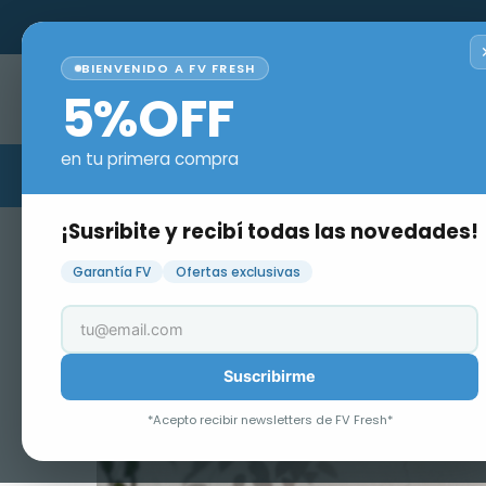
S SIN INTERÉS
BIENVENIDO A FV FRESH
¿Qué estás buscand
5%OFF
en tu primera compra
¡Susribite y recibí todas las novedades!
Sistema Complementario
Kit Monoco
Garantía FV
Ofertas exclusivas
Suscribirme
*Acepto recibir newsletters de FV Fresh*