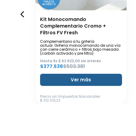
Enviar comentario
Kit Monocomando
Complementario Cromo +
Filtros FV Fresh
Complementario a tu grifería
actual. Grifería monocomando de una vía
con cierre cerámico + filtros bajo mesada
(carbón activado y pre filtro)
Hasta
6
x
$
62
.
923
,
00
sin interés
$
377
.
536
$
503
.
381
Ver más
Precio sin Impuestos Nacionales
:
$
312
.
013
,
22