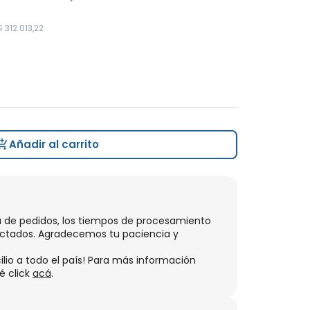
$
312
.
013
,
22
Añadir al carrito
 de pedidos, los tiempos de procesamiento
ectados. Agradecemos tu paciencia y
lio a todo el país! Para más información
é click
acá
.