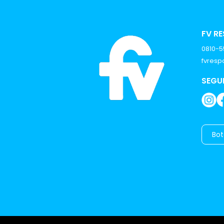
FV R
0810-
fvres
SEGU
Bot