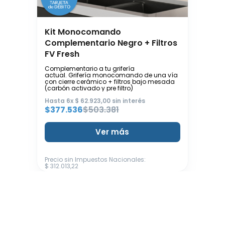
Kit Monocomando
Complementario Negro + Filtros
FV Fresh
Complementario a tu grifería
actual. Grifería monocomando de una vía
con cierre cerámico + filtros bajo mesada
(carbón activado y pre filtro)
Hasta
6
x
$
62
.
923
,
00
sin interés
$
377
.
536
$
503
.
381
Ver más
Precio sin Impuestos Nacionales
:
$
312
.
013
,
22