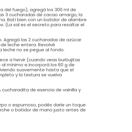
a del fuego), agregá los 300 ml de 
as 3 cucharadas de cacao amargo, la 
ina. Batí bien con un batidor de alambre 
(La sal es el secreto para resaltar el 
o. Agregá las 2 cucharadas de azúcar 
de leche entera. Revolvé 
leche no se pegue al fondo.

ce a hervir (cuando veas burbujitas 
 al mínimo e incorporá los 60 g de 
lviendo suavemente hasta que el 
pleto y la textura se vuelva 
cucharadita de esencia de vainilla y 
erpo o espumoso, podés darle un toque 
eche o batidor de mano justo antes de 