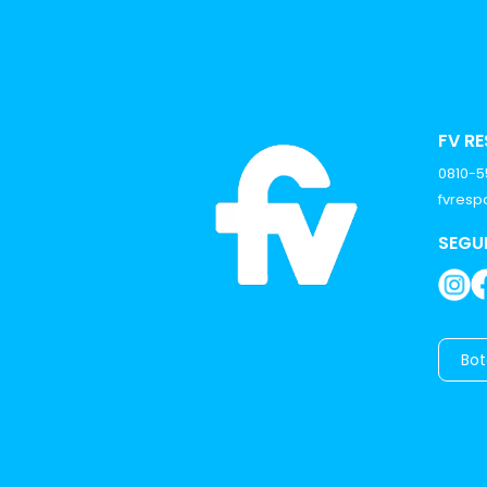
FV R
0810-
fvres
SEGU
Bot