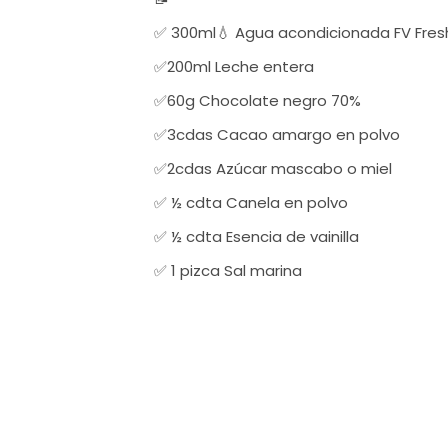
✅ 300ml💧 Agua acondicionada FV Fresh
✅200ml Leche entera

✅60g Chocolate negro 70%

✅3cdas Cacao amargo en polvo

✅2cdas Azúcar mascabo o miel

✅ ½ cdta Canela en polvo

✅ ½ cdta Esencia de vainilla
