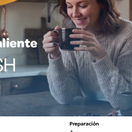
Preparación
👩‍🍳
