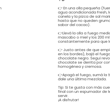


👉 En una olla pequeña (fuer
agua acondicionada Fresh, l
canela y la pizca de sal mar
hasta que no queden grumos. 
sabor del cacao).

👉Llevá la olla a fuego medi
mascabo o miel y los 200 ml 
constantemente para que la 
👉 Justo antes de que empie
en los bordes), bajá el fuego
chocolate negro. Seguí revo
chocolate se derrita por com
homogénea y cremosa.

👉Apagá el fuego, sumá la ½ 
dale una última mezclada.

Tip: Si te gusta con más cu
final con un espumador de l
servir.

¡A disfrutar!