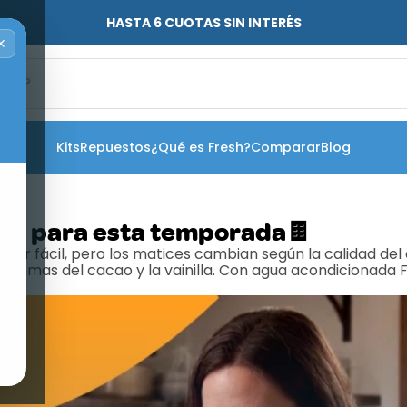
HASTA 6 CUOTAS SIN INTERÉS
✕
o?
Kits
Repuestos
¿Qué es Fresh?
Comparar
Blog
deal para esta temporada🍫
per fácil, pero los matices cambian según la calidad del ag
romas del cacao y la vainilla. Con agua acondicionada F