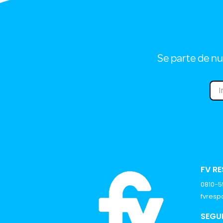
Se parte de nu
FV R
0810-
fvres
SEGU