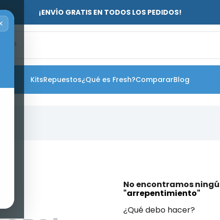
¡ENVÍO GRATIS EN TODOS LOS PEDIDOS!
✕
o?
Kits
Repuestos
¿Qué es Fresh?
Comparar
Blog
No encontramos ningú
"
arrepentimiento
"
¿Qué debo hacer?