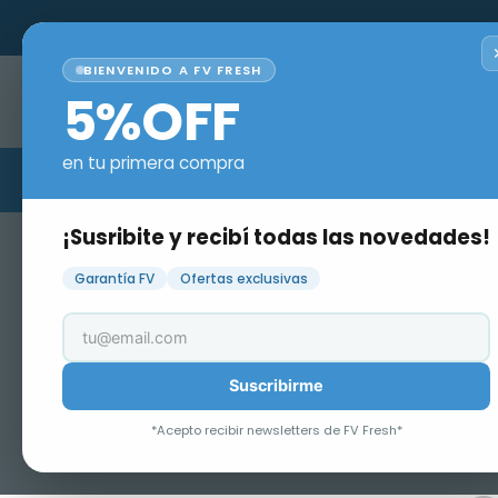
BIENVENIDO A FV FRESH
¿Qué estás buscand
5%OFF
en tu primera compra
¡Susribite y recibí todas las novedades!
arrepentimiento
Garantía FV
Ofertas exclusivas
Suscribirme
*Acepto recibir newsletters de FV Fresh*