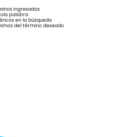
inos ingresados
 sola palabra
néricos en la búsqueda
ónimos del término deseado